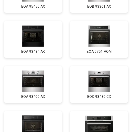
EOA 95450 AX
EOB 93301 AX
EOA 93434 AK
EOA 5751 AOM
EOA 93400 AX
EOC 93430 CX