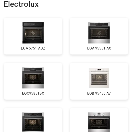
Electrolux
EOA 5751 AOZ
EOA 95551 AX
EOC95851BX
EOB 95450 AV