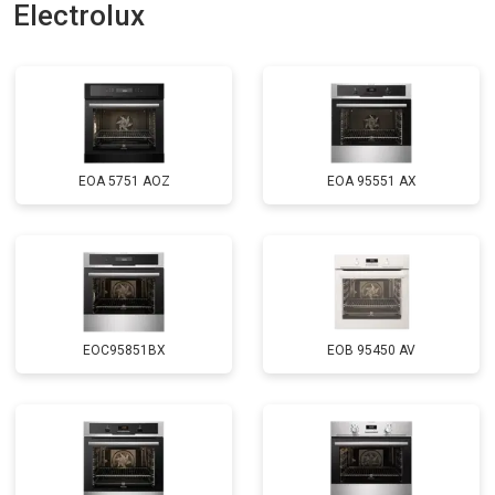
Electrolux
EOA 5751 AOZ
EOA 95551 AX
EOC95851BX
EOB 95450 AV