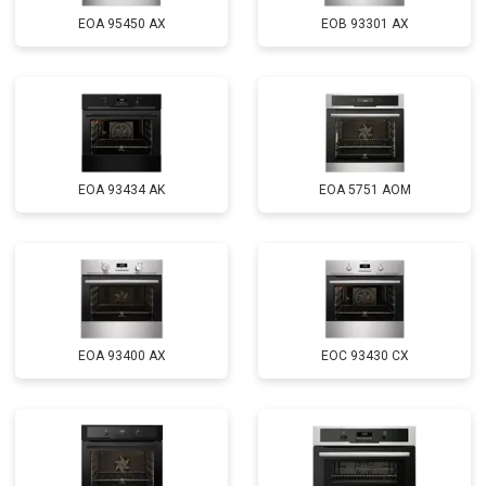
EOA 95450 AX
EOB 93301 AX
EOA 93434 AK
EOA 5751 AOM
EOA 93400 AX
EOC 93430 CX