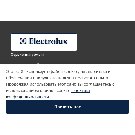
Сервисный ремонт
ВЫБЕРИ СВОЙ ГОРОД
Этот сайт использует файлы cookie для аналитики и
Ремонт холодильника EN93441JW Electrolux в
Москве
обеспечения наилучшего пользовательского опыта.
Ремонт холодильника EN93441JW Electrolux в
Санкт-
Продолжая использовать этот сайт, вы соглашаетесь с
Петербурге
использованием файлов cookie.
Политика
Ремонт холодильника EN93441JW Electrolux в
Краснодаре
конфиденциальности
Ремонт холодильника EN93441JW Electrolux в
Ростове-на-
Принять все
Дону
Ремонт холодильника EN93441JW Electrolux в
Нижнем
Новгороде
Ремонт холодильника EN93441JW Electrolux в
Новосибирске