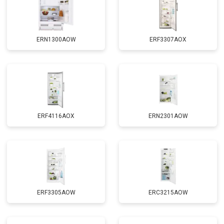
ERN1300AOW
ERF3307AOX
ERF4116AOX
ERN2301AOW
ERF3305AOW
ERC3215AOW