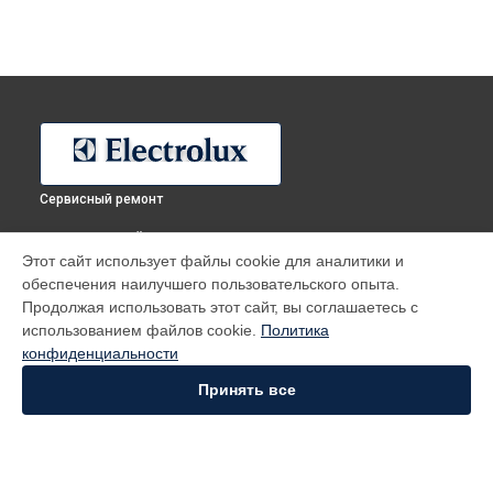
Сервисный ремонт
ВЫБЕРИ СВОЙ ГОРОД
Этот сайт использует файлы cookie для аналитики и
Ремонт холодильника ERF3300AOW Electrolux в
Москве
обеспечения наилучшего пользовательского опыта.
Ремонт холодильника ERF3300AOW Electrolux в
Санкт-
Продолжая использовать этот сайт, вы соглашаетесь с
Петербурге
использованием файлов cookie.
Политика
Ремонт холодильника ERF3300AOW Electrolux в
конфиденциальности
Краснодаре
Принять все
Ремонт холодильника ERF3300AOW Electrolux в
Ростове-на-
Дону
Ремонт холодильника ERF3300AOW Electrolux в
Нижнем
Новгороде
Ремонт холодильника ERF3300AOW Electrolux в