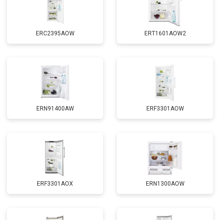
ERC2395AOW
ERT1601AOW2
ERN91400AW
ERF3301AOW
ERF3301AOX
ERN1300AOW