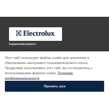
Сервисный ремонт
ВЫБЕРИ СВОЙ ГОРОД
Этот сайт использует файлы cookie для аналитики и
Ремонт холодильника ERN2301AOW Electrolux в
Москве
обеспечения наилучшего пользовательского опыта.
Ремонт холодильника ERN2301AOW Electrolux в
Санкт-
Продолжая использовать этот сайт, вы соглашаетесь с
Петербурге
использованием файлов cookie.
Политика
Ремонт холодильника ERN2301AOW Electrolux в
конфиденциальности
Краснодаре
Принять все
Ремонт холодильника ERN2301AOW Electrolux в
Ростове-
на-Дону
Ремонт холодильника ERN2301AOW Electrolux в
Нижнем
Новгороде
Ремонт холодильника ERN2301AOW Electrolux в