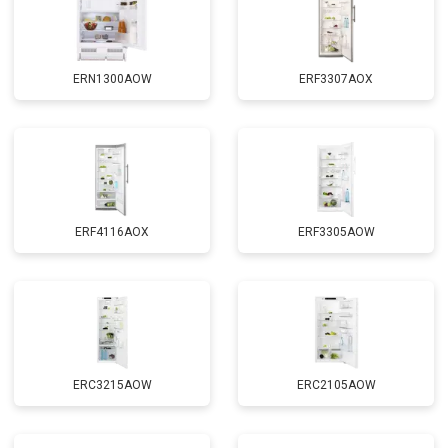
ERN1300AOW
ERF3307AOX
ERF4116AOX
ERF3305AOW
ERC3215AOW
ERC2105AOW