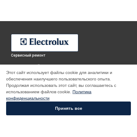
Сервисный ремонт
ВЫБЕРИ СВОЙ ГОРОД
Этот сайт использует файлы cookie для аналитики и
Ремонт холодильника ERN92201AW Electrolux в
Москве
обеспечения наилучшего пользовательского опыта.
Ремонт холодильника ERN92201AW Electrolux в
Санкт-
Продолжая использовать этот сайт, вы соглашаетесь с
Петербурге
использованием файлов cookie.
Политика
Ремонт холодильника ERN92201AW Electrolux в
конфиденциальности
Краснодаре
Принять все
Ремонт холодильника ERN92201AW Electrolux в
Ростове-на-
Дону
Ремонт холодильника ERN92201AW Electrolux в
Нижнем
Новгороде
Ремонт холодильника ERN92201AW Electrolux в