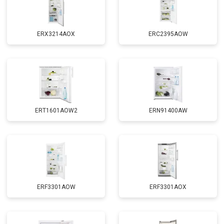
ERX3214AOX
ERC2395AOW
ERT1601AOW2
ERN91400AW
ERF3301AOW
ERF3301AOX