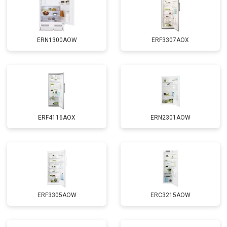
ERN1300AOW
ERF3307AOX
ERF4116AOX
ERN2301AOW
ERF3305AOW
ERC3215AOW