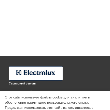
Сервисный ремонт
ВЫБЕРИ СВОЙ ГОРОД
Этот сайт использует файлы cookie для аналитики и
Ремонт кофемашины KBC65X Electrolux в
Москве
обеспечения наилучшего пользовательского опыта.
Ремонт кофемашины KBC65X Electrolux в
Санкт-Петербурге
Продолжая использовать этот сайт, вы соглашаетесь с