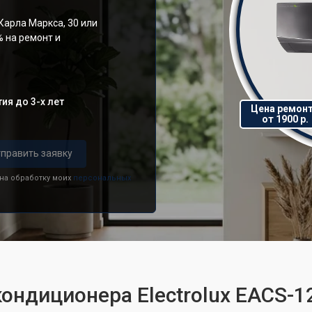
Карла Маркса, 30 или
% на ремонт и
ия до 3-х лет
Цена ремон
от 1900 р.
править заявку
 на обработку моих
персональных
кондиционера Electrolux EACS-