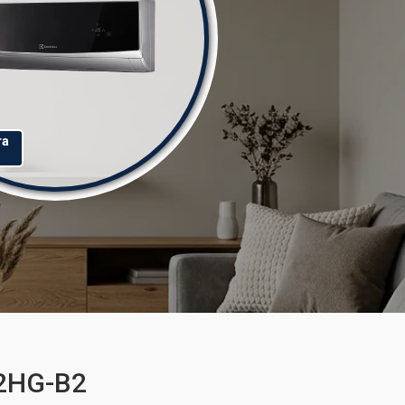
та
12HG-B2