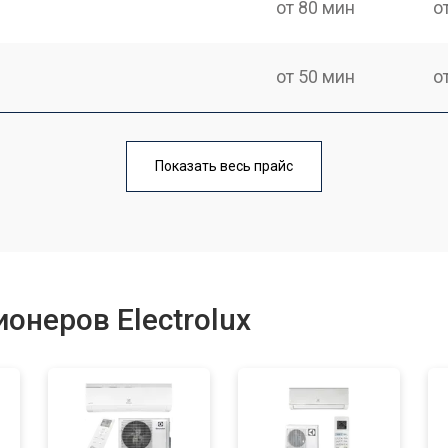
от 80 мин
о
от 50 мин
о
от 80 мин
о
Показать весь прайс
онеров Electrolux