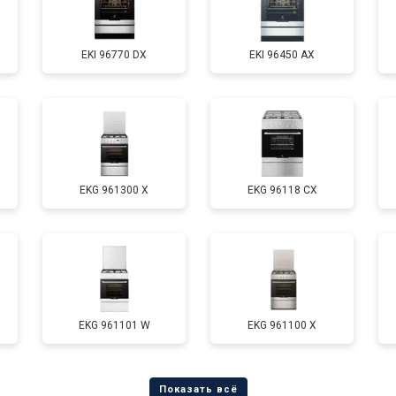
от 90 мин
о
EKI 96770 DX
EKI 96450 AX
от 60 мин
о
от 80 мин
о
EKG 961300 X
EKG 96118 CX
от 60 мин
о
EKG 961101 W
EKG 961100 X