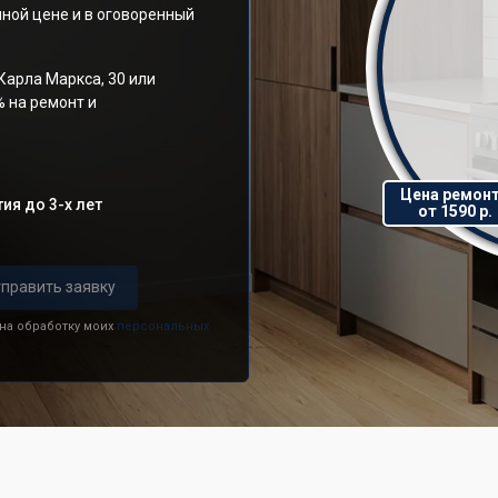
ной цене и в оговоренный
Карла Маркса, 30 или
% на ремонт и
Цена ремон
ия до 3-х лет
от 1590 р.
править заявку
 на обработку моих
персональных