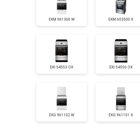
Замена термостата
EKM 961300 W
EKM 603500 X
Ремонт электропроводки
Замена лампы подсветки
EKI 54553 OX
EKI 54550 OX
Ремонт чугунной конфорки
EKG 961102 W
EKG 961101 X