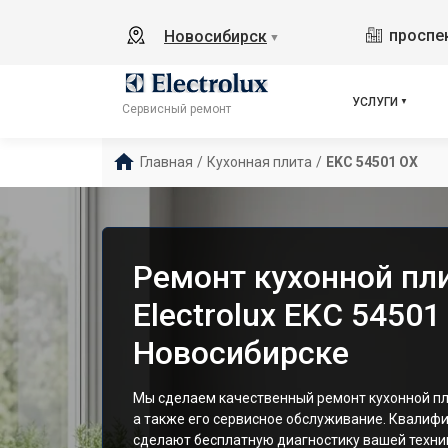
проспек
Новосибирск
▼
УСЛУГИ
Сервисный ремонт
Главная
/
Кухонная плита
/
EKC 54501 OX
Ремонт кухонной пл
Electrolux EKC 54501
Новосибирске
Мы сделаем качественный ремонт кухонной пли
а также его сервисное обслуживание. Квалиф
сделают бесплатную диагностику вашей техник