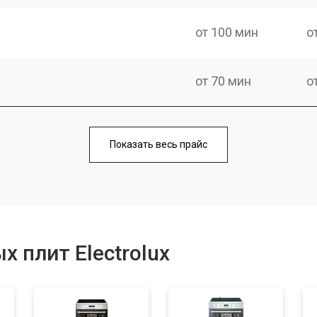
от 100 мин
о
от 70 мин
о
ния
от 120 мин
о
Показать весь прайс
от 50 мин
о
от 100 мин
о
 плит Electrolux
от 60 мин
о