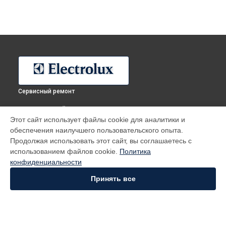
Сервисный ремонт
ВЫБЕРИ СВОЙ ГОРОД
Этот сайт использует файлы cookie для аналитики и
Ремонт стиральной машины EWS 1074 SNU Electrolux в
обеспечения наилучшего пользовательского опыта.
Москве
Продолжая использовать этот сайт, вы соглашаетесь с
Ремонт стиральной машины EWS 1074 SNU Electrolux в
использованием файлов cookie.
Политика
Санкт-Петербурге
конфиденциальности
Ремонт стиральной машины EWS 1074 SNU Electrolux в
Краснодаре
Принять все
Ремонт стиральной машины EWS 1074 SNU Electrolux в
Ростове-на-Дону
Ремонт стиральной машины EWS 1074 SNU Electrolux в
Нижнем Новгороде