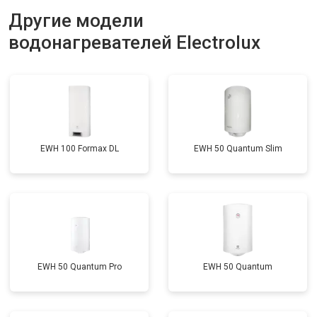
Ремонт платы управления
Другие модели
от 5250 ₽
Заказать
(восстановление)
водонагревателей Electrolux
Замена платы управления
от 3900 ₽
Заказать
Замена мембраны
от 3749 ₽
Заказать
EWH 100 Formax DL
EWH 50 Quantum Slim
EWH 50 Quantum Pro
EWH 50 Quantum