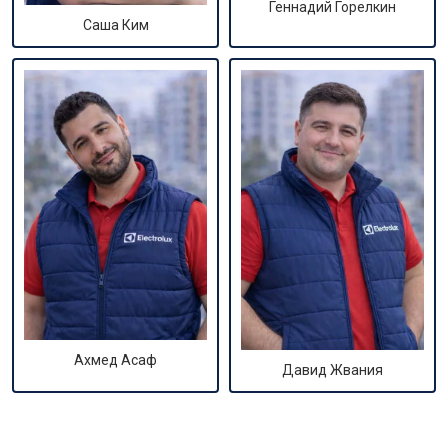
Геннадий Горелкин
Саша Ким
Ахмед Асаф
Давид Жвания