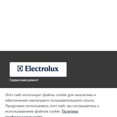
Сервисный ремонт
ВЫБЕРИ СВОЙ ГОРОД
Этот сайт использует файлы cookie для аналитики и
Ремонт водонагревателя EWH 50 Heatronic Slim DryHeat
обеспечения наилучшего пользовательского опыта.
Electrolux в
Москве
Продолжая использовать этот сайт, вы соглашаетесь с
Ремонт водонагревателя EWH 50 Heatronic Slim DryHeat
использованием файлов cookie.
Политика
Electrolux в
Санкт-Петербурге
конфиденциальности