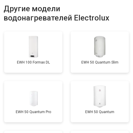
Ремонт платы управления
Другие модели
от 5250 ₽
Заказать
(восстановление)
водонагревателей Electrolux
Замена платы управления
от 3900 ₽
Заказать
Замена мембраны
от 3749 ₽
Заказать
EWH 100 Formax DL
EWH 50 Quantum Slim
EWH 50 Quantum Pro
EWH 50 Quantum