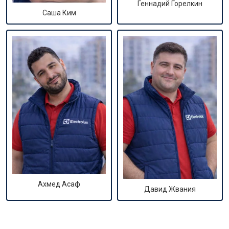
Геннадий Горелкин
Саша Ким
Ахмед Асаф
Давид Жвания