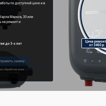
аботы по доступной цене и в
Карла Маркса, 30 или
% на ремонт и
Цена ремон
ия до 3-х лет
от 3450 р.
править заявку
 на обработку моих
персональных