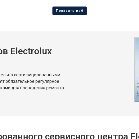
от 70 мин
о
от 110 мин
о
 Electrolux
ительно сертифицированными
дят обязательное регулярное
сками для проведения ремонта
ванного сервисного центра Ele