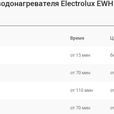
водонагревателя Electrolux EW
Время
Ц
от 15 мин
б
от 70 мин
о
от 110 мин
о
от 70 мин
о