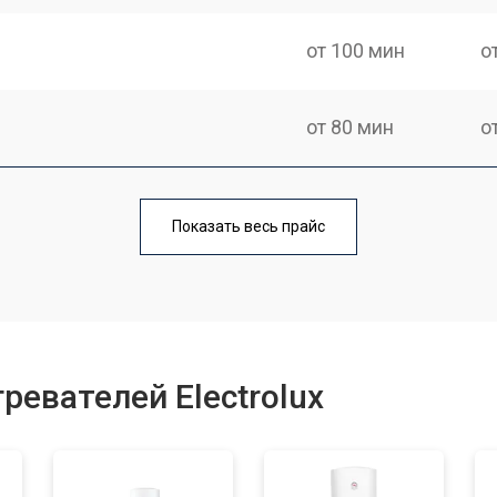
от 100 мин
о
от 80 мин
о
на
от 110 мин
о
Показать весь прайс
от 70 мин
о
от 100 мин
о
ревателей Electrolux
от 70 мин
о