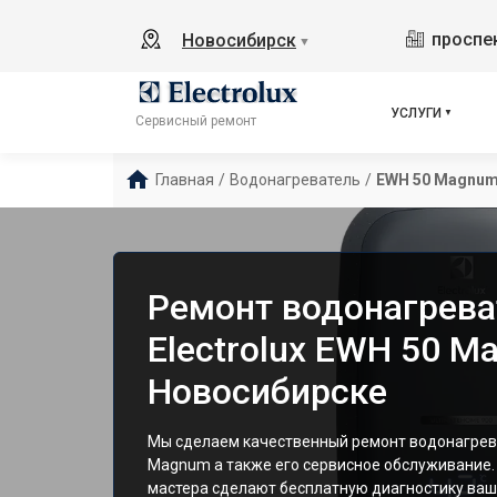
проспек
Новосибирск
▼
УСЛУГИ
Сервисный ремонт
Главная
/
Водонагреватель
/
EWH 50 Magnu
Ремонт водонагрева
Electrolux EWH 50 M
Новосибирске
Мы сделаем качественный ремонт водонагрева
Magnum а также его сервисное обслуживание
мастера сделают бесплатную диагностику ваш