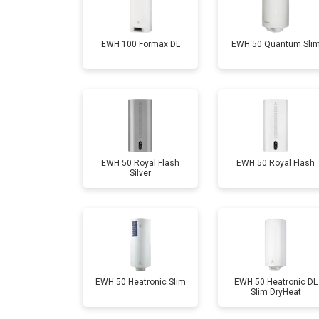
Замена терморегулятора
EWH 100 Formax DL
EWH 50 Quantum Sli
Замена ТЭН
Замена клапана давления
Замена термостата
EWH 50 Royal Flash
EWH 50 Royal Flash
Silver
Ремонт/замена датчика температу
Ремонт электропроводки
EWH 50 Heatronic Slim
EWH 50 Heatronic DL
Slim DryHeat
Ремонт платы управления (восстан